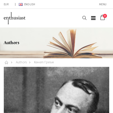
EUR
ENGLISH
MENU
0
Authors
Authors
Кенет Греъм