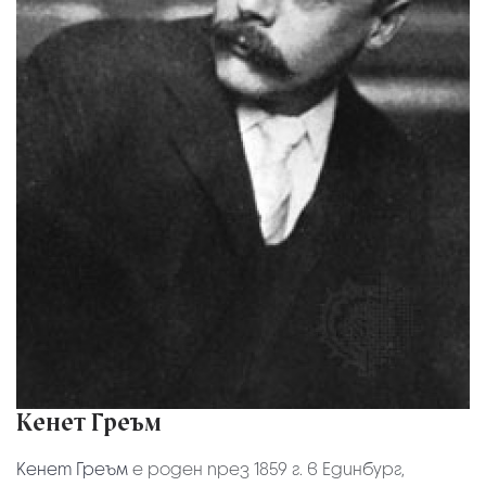
Кенет Греъм
Кенет Греъм
е роден през 1859 г. в Единбург,