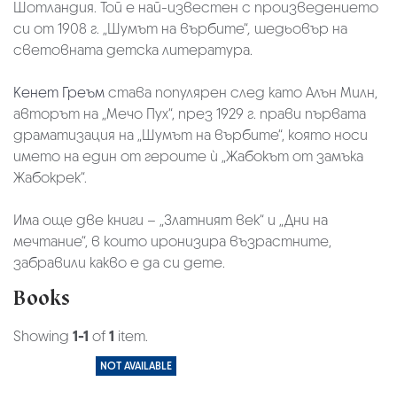
Шотландия. Той е най-известен с произведението
си от 1908 г. „Шумът на върбите“
,
шедьовър на
световната детска литература.
Кенет Греъм
става популярен след като Алън Милн,
авторът на „Мечо Пух“, през 1929 г. прави първата
драматизация на „Шумът на върбите“, която носи
името на един от героите ѝ „Жабокът от замъка
Жабокрек“.
Има още две книги – „Златният век“ и „Дни на
мечтание“, в които иронизира възрастните,
забравили какво е да си дете.
Books
Showing
1-1
of
1
item.
NOT AVAILABLE