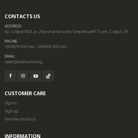
CONTACTS US
ADDRESS:
гр. София 1528, ул. „Поручик Христо Топракчиев“ 11, ет. 2, офис 39
PHONE:
+359879 009 566
,
+359878 903 665
EMAIL:
sales@enthusiast.bg
CUSTOMER CARE
Sign In
Sign up
Favorite products
INFORMATION