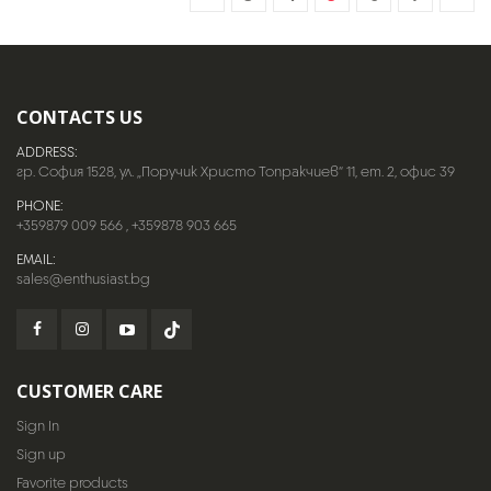
CONTACTS US
ADDRESS:
гр. София 1528, ул. „Поручик Христо Топракчиев“ 11, ет. 2, офис 39
PHONE:
+359879 009 566
,
+359878 903 665
EMAIL:
sales@enthusiast.bg
CUSTOMER CARE
Sign In
Sign up
Favorite products