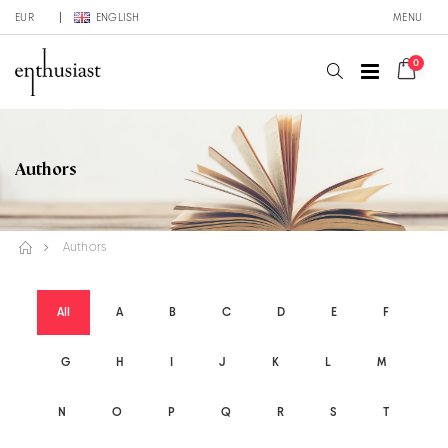
EUR
ENGLISH
MENU
0
Authors
Authors
All
A
B
C
D
E
F
G
H
I
J
K
L
M
N
O
P
Q
R
S
T