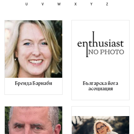
U
V
W
X
Y
Z
Бренда Барнаби
Българска йога
асоциация