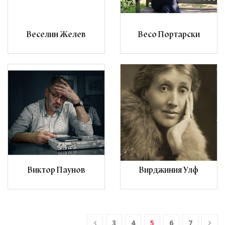
Веселин Желев
Весо Портарски
Виктор Паунов
Вирджиния Улф
3
4
5
6
7