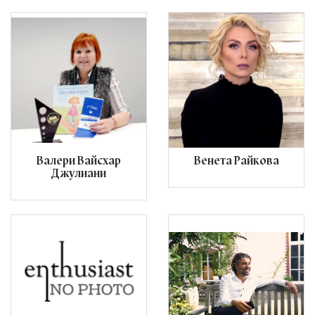
Валери Вайсхар
Венета Райкова
Джулиани