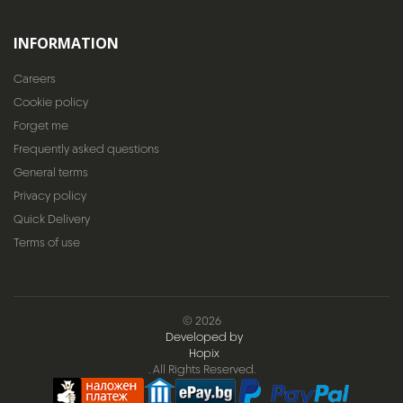
INFORMATION
Careers
Cookie policy
Forget me
Frequently asked questions
General terms
Privacy policy
Quick Delivery
Terms of use
© 2026
Developed by
Hopix
. All Rights Reserved.