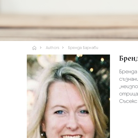
Authors
Бренда Барнаби
Брен
Бренда 
съзнан
„неизпо
отрица
Съсекс 