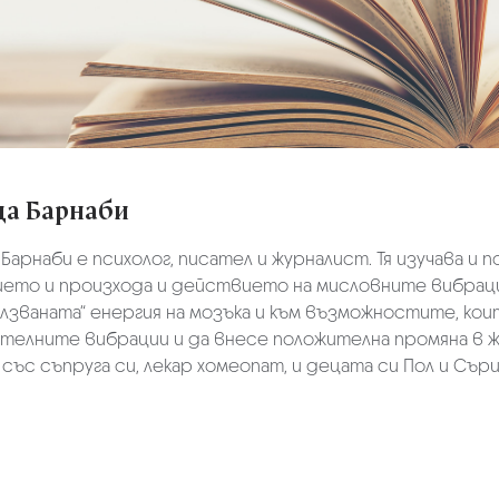
да Барнаби
Барнаби е психолог, писател и журналист. Тя изучава и 
ието и произхода и действието на мисловните вибрации
лзваната“ енергия на мозъка и към възможностите, кои
телните вибрации и да внесе положителна промяна в ж
със съпруга си, лекар хомеопат, и децата си Пол и Съри