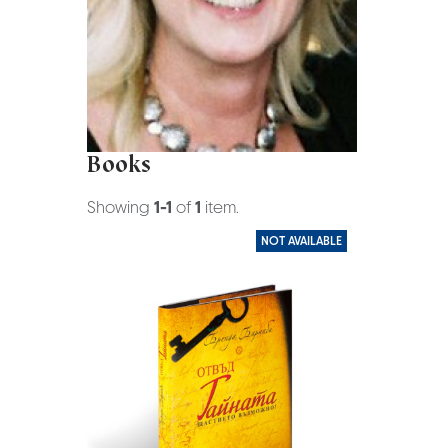
Books
Showing
1-1
of
1
item.
NOT AVAILABLE