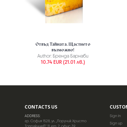
Отвъд Тайната. Щастието
възможно!
Author:
Бренда Барнаби
10.74 EUR (21.01 лв.)
CONTACTS US
CUSTO
ADDRESS:
Sign In
гр. София 1528, ул. „Поручик Христо
Sign up
Топракчиев“ 11, ет. 2, офис 39