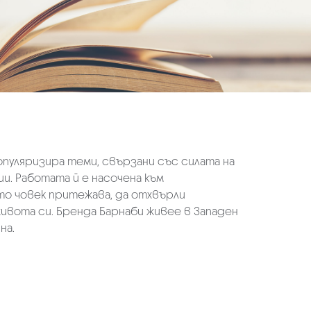
популяризира теми, свързани със силата на
. Работата й е насочена към
то човек притежава, да отхвърли
ивота си. Бренда Барнаби живее в Западен
на.