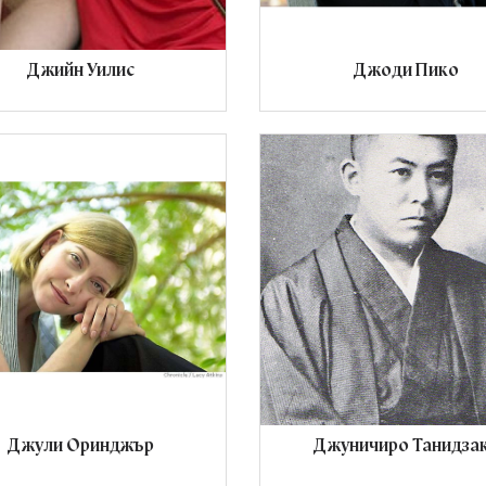
Джийн Уилис
Джоди Пико
Джули Оринджър
Джуничиро Танидза