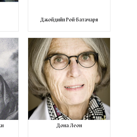
Джойдийп Рой-Батачаря
ки
Дона Леон