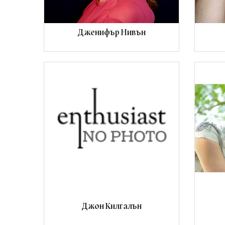
Дженифър Нивън
Джон Килгалън