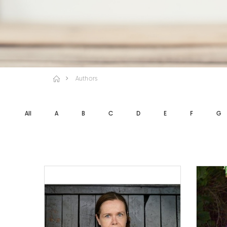
Authors
All
A
B
C
D
E
F
G