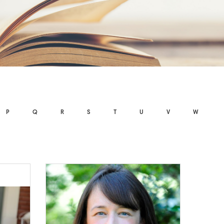
P
Q
R
S
T
U
V
W