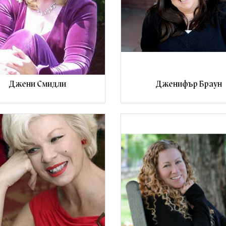
Джени Смидли
Дженифър Браун