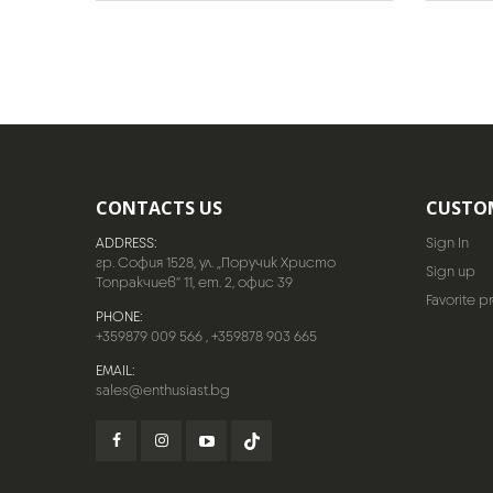
CONTACTS US
CUSTO
ADDRESS:
Sign In
гр. София 1528, ул. „Поручик Христо
Sign up
Топракчиев“ 11, ет. 2, офис 39
Favorite p
PHONE:
+359879 009 566
,
+359878 903 665
EMAIL:
sales@enthusiast.bg