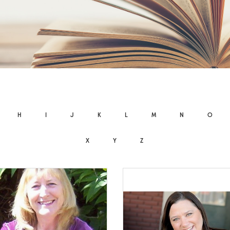
H
I
J
K
L
M
N
O
X
Y
Z