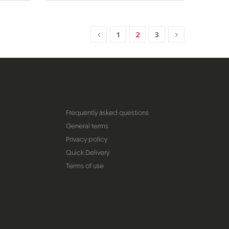
1
2
3
Frequently asked questions
General terms
Privacy policy
Quick Delivery
Terms of use