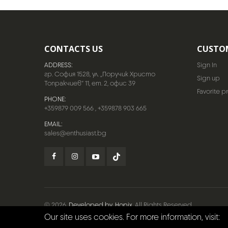
CONTACTS US
CUSTO
ADDRESS:
Sign In
гр. София 1528, ул. „Поручик Христо
Sign up
Топракчиев“ 11, ет. 2, офис 39
Favorite p
PHONE:
+359879 009 566
,
+359878 903 665
EMAIL:
sales@enthusiast.bg
© 2026
Developed by
Hopix
. All Rights Reserved.
Our site uses cookies. For more information, visit: