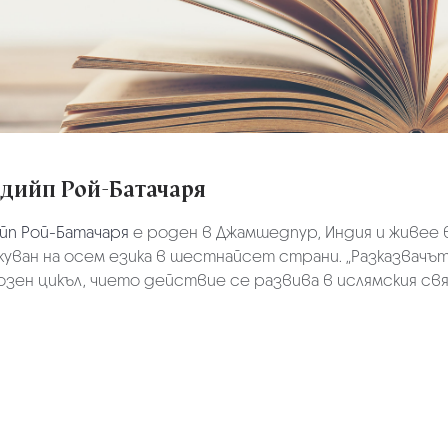
дийп Рой-Батачаря
йп Рой-Батачаря
е роден в Джамшедпур, Индия и живее в
куван на осем езика в шестнайсет страни. „Разказвачъ
зен цикъл, чието действие се развива в ислямския свя