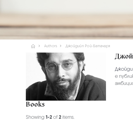
Authors
Джойдийп Рой-Батачаря
Джой
Джойди
е публи
амбицио
Books
Showing
1-2
of
2
items.