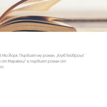
 Ню Йорк. Първият му роман, „Клуб Гейбриъл“
т от Маракеш“ е първият роман от
т.