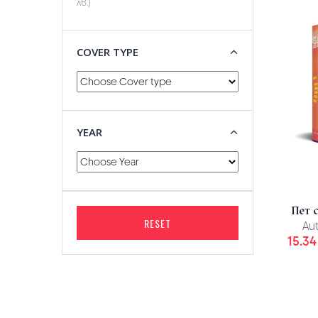
лв.)
COVER TYPE
YEAR
Пет 
RESET
Aut
15.34