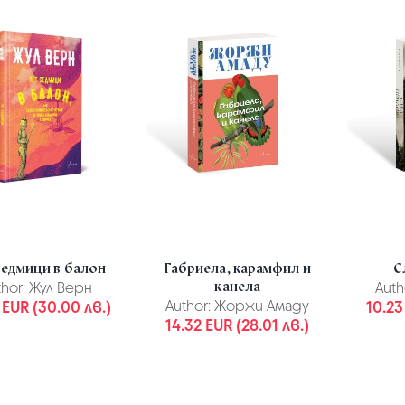
седмици в балон
Габриела, карамфил и
С
канела
hor:
Жул Верн
Auth
 EUR (30.00 лв.)
Author:
Жоржи Амаду
10.23
14.32 EUR (28.01 лв.)