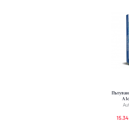
Пътуване
A J
Au
15.34