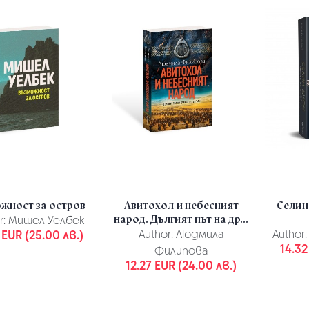
жност за остров
Авитохол и небесният
Селин
народ. Дългият път на др...
r:
Мишел Уелбек
 EUR (25.00 лв.)
Author:
Людмила
Author:
14.32
Филипова
12.27 EUR (24.00 лв.)