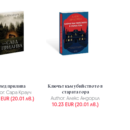
лед прилива
Ключът към убийството в
старата гора
or:
Сара Крауч
 EUR (20.01 лв.)
Author:
Алекс Андорил
10.23 EUR (20.01 лв.)