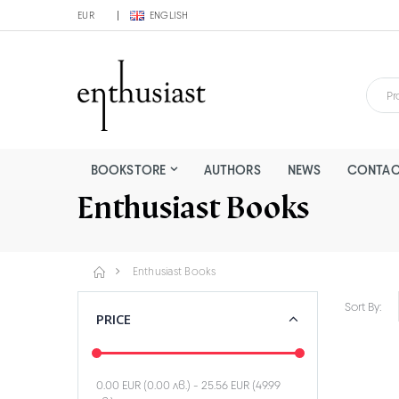
EUR
ENGLISH
BOOKSTORE
AUTHORS
NEWS
CONTAC
Enthusiast Books
Enthusiast Books
Sort By:
PRICE
0.00 EUR (0.00 лв.)
-
25.56 EUR (49.99