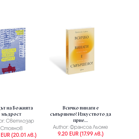
дът на Божията
Всичко винаги е
мъдрост
съвършено! Изкуството да
прие...
or:
Светлозар
Author:
Франсоа Льоме
Стоянов
9.20 EUR (17.99 лв.)
 EUR (20.01 лв.)