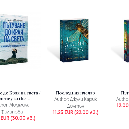
 до Края на света /
Последния пчелар
Път
ourney to the ...
Author:
Джули Карик
Author
thor:
Людмила
12.00
Долтън
Филипова
11.25 EUR (22.00 лв.)
 EUR (30.00 лв.)