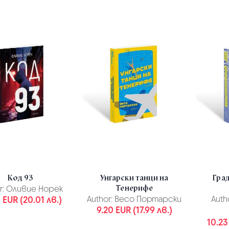
Код 93
Унгарски танци на
Гра
Тенерифе
r:
Оливие Норек
 EUR (20.01 лв.)
Author:
Весо Портарски
Auth
9.20 EUR (17.99 лв.)
10.23