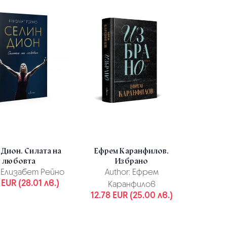
 Дион. Силата на
Ефрем Каранфилов.
любовта
Избрано
Елизабет Рейно
Author:
Ефрем
 EUR (28.01 лв.)
Каранфилов
12.78 EUR (25.00 лв.)