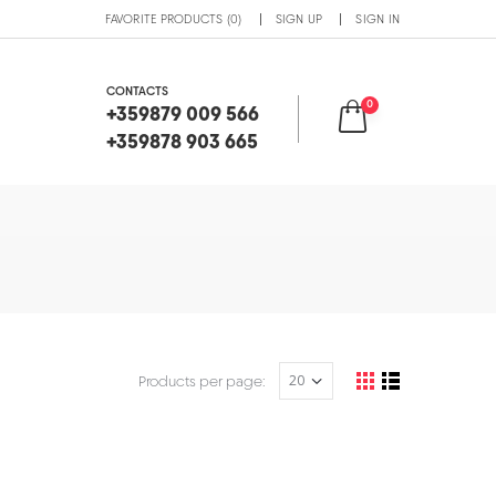
FAVORITE PRODUCTS (0)
SIGN UP
SIGN IN
CONTACTS
0
+359879 009 566
+359878 903 665
Products per page: