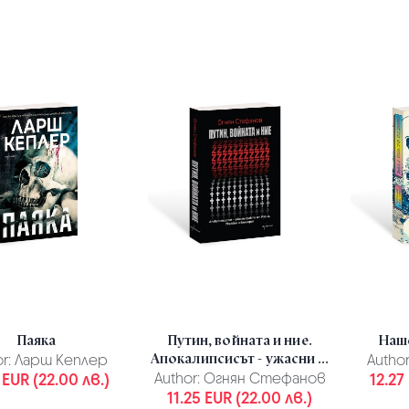
Паяка
Путин, войната и ние.
Наше
Апокалипсисът - ужасни ...
r:
Ларш Кеплер
Author
 EUR (22.00 лв.)
Author:
Огнян Стефанов
12.27
11.25 EUR (22.00 лв.)