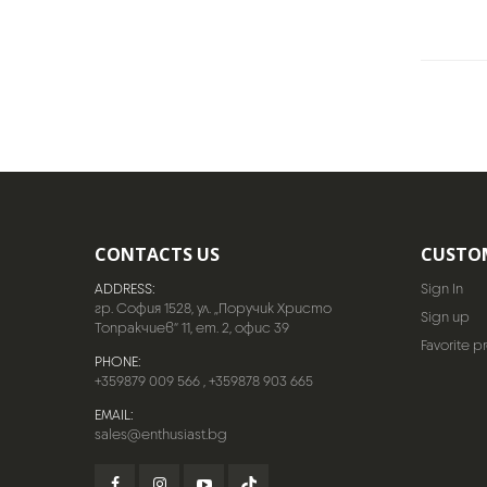
CONTACTS US
CUSTO
ADDRESS:
Sign In
гр. София 1528, ул. „Поручик Христо
Sign up
Топракчиев“ 11, ет. 2, офис 39
Favorite p
PHONE:
+359879 009 566
,
+359878 903 665
EMAIL:
sales@enthusiast.bg