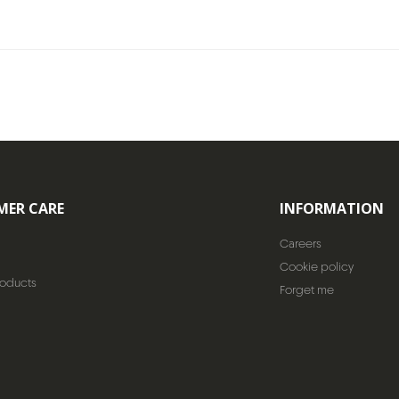
MER CARE
INFORMATION
Careers
Cookie policy
roducts
Forget me