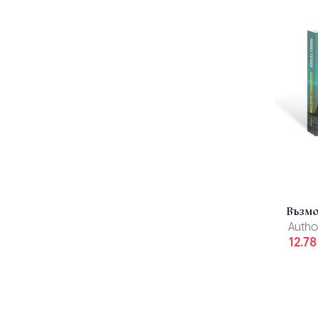
Възмо
Autho
12.78