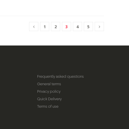
1
2
3
4
5
Frequently asked questions
General terms
Privacy policy
Quick Delivery
Terms of use