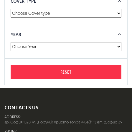
COVER TYPE
YEAR
RESET
CONTACTS US
ADDRESS:
гр. София 1528, ул. „Поручик Христо Топракчиев“ 11, ет. 2, офис 39
PHONE: