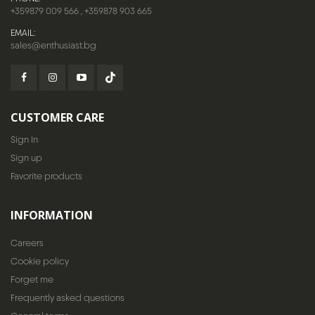
+359879 009 566
,
+359878 903 665
EMAIL:
sales@enthusiast.bg
CUSTOMER CARE
Sign In
Sign up
Favorite products
INFORMATION
Careers
Cookie policy
Forget me
Frequently asked questions