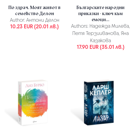
По здрач. Моят живот в
Българските народни
семейство Делон
приказки - ключ към
емоци...
Author:
Антони Делон
10.23 EUR (20.01 лв.)
Authors:
Надежда Милева,
Петя Терзииванова, Яна
Казакова
17.90 EUR (35.01 лв.)