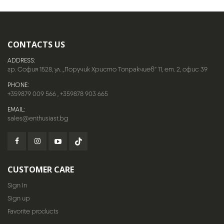
CONTACTS US
ADDRESS:
гр. София 1528, ул. „Поручик Христо Топракчиев“ 11, ет. 2, офис 39
PHONE:
+359879 009 566
,
+359878 903 665
EMAIL:
sales@enthusiast.bg
CUSTOMER CARE
Sign In
Sign up
Favorite products