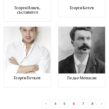
Георги Илиев,
Георги Котев
съставител
Георги Петков
Ги дьо Мопасан
4
5
6
7
8