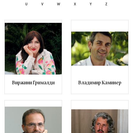
U
V
W
X
Y
Z
Виржини Грималди
Владимир Каминер