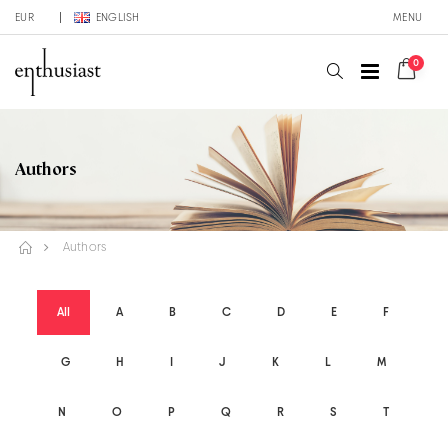
EUR
ENGLISH
MENU
0
Authors
Authors
All
A
B
C
D
E
F
G
H
I
J
K
L
M
N
O
P
Q
R
S
T