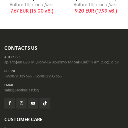
Author:
Щефани Дале
Author:
Щефани Дале
7.67 EUR (15.00 лв.)
9.20 EUR (17.99 лв.)
CONTACTS US
ADDRESS:
гр. София 1528, ул. „Поручик Христо Топракчиев“ 11, ет. 2, офис 39
PHONE:
+359879 009 566
,
+359878 903 665
EMAIL:
sales@enthusiast.bg
CUSTOMER CARE