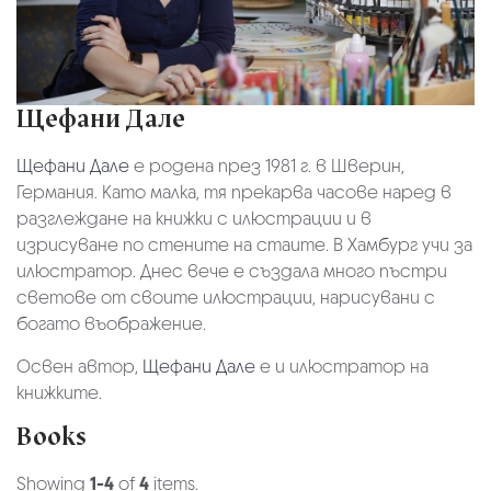
Щефани Дале
Щефани Дале
е родена през 1981 г. в Шверин,
Германия. Като малка, тя прекарва часове наред в
разглеждане на книжки с илюстрации и в
изрисуване по стените на стаите. В Хамбург учи за
илюстратор. Днес вече е създала много пъстри
светове от своите илюстрации, нарисувани с
богато въображение.
Освен автор,
Щефани Дале
е и илюстратор на
книжките.
Books
Showing
1-4
of
4
items.