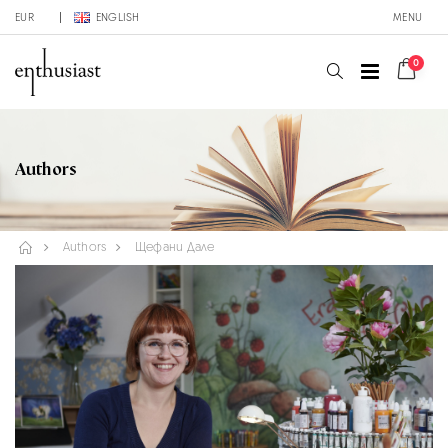
EUR
ENGLISH
MENU
0
Authors
Authors
Щефани Дале