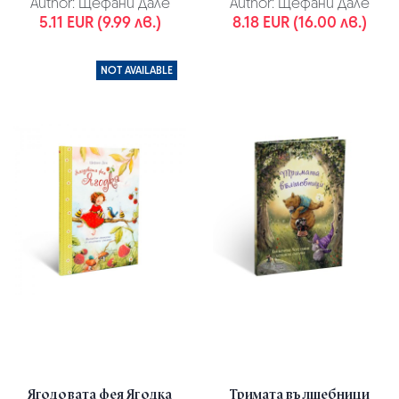
Author:
Щефани Дале
Author:
Щефани Дале
5.11 EUR (9.99 лв.)
8.18 EUR (16.00 лв.)
NOT AVAILABLE
Ягодовата фея Ягодка
Тримата вълшебници