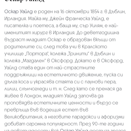
Оскар Уайлд
е роден на 16 октомври 1854 г. в Дъблин,
Ирландия. Майка му, Джейн Франческа Уайлд, е
писателка и поетеса, а баща му, сър Уилям, е най-
именитият хирург в Ирландия. До деветгодишна
възраст младият Оскар е образован вкъщи от
родителите си, след това учи в Кралското
училище „Портора“, колежа „Тринити“ в Дъблин и
колежа „Магдален“ в Оксфорд. Докато е в Оксфорд,
Уайлд става един от най-страстните
поддръжници на естетичното движение, пуска си
дълга коса и украсява стаята си с паунови пера,
лилии, слънчогледи и т. н. След като се пренася да
живее в Лондон, младият Уайлд започва да
проповядва естетичните ценности и бързо се
превръща във водещия естет във
Великобритания, а неговите парадокси и афоризми
добиват огромна популярност. През 90-те години
на деветнадесети век
Оскар Уайлд
достига апогея