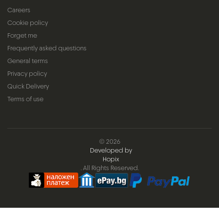
Careers
Cookie policy
Forget me
Frequently asked questions
General terms
Privacy policy
Quick Delivery
Terms of use
© 2026
Developed by
Hopix
. All Rights Reserved.