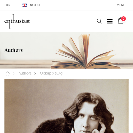
EUR
ENGLISH
MENU
0
Authors
Authors
Оскар Уайлд