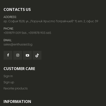
CONTACTS US
ADDRESS:
гр. София 1528, ул. „Поручик Христо Топракчиев“ 11, ет. 2, офис 39
PHONE:
+359879 009 566
,
+359878 903 665
EMAIL:
sales@enthusiast.bg
CUSTOMER CARE
Sign In
Sign up
Favorite products
INFORMATION