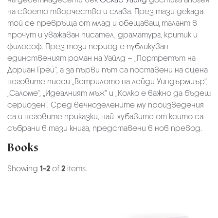
на своето творчество и слава. През тази декада
той се превръща от млад и обещаващ талант в
прочут и уважаван писател, драматург, критик и
философ. През този период е публикуван
единственият роман на Уайлд – „Портретът на
Дориан Грей“, а за първи път са поставени на сцена
неговите пиеси „Ветрилото на лейди Уиндърмиър“,
„Саломе“, „Идеалният мъж“ и „Колко е важно да бъдеш
сериозен“. Сред вечнозелените му произведения
са и неговите приказки, най-хубавите от които са
събрани в тази книга, представени в нов превод.
Books
Showing
1-2
of
2
items.