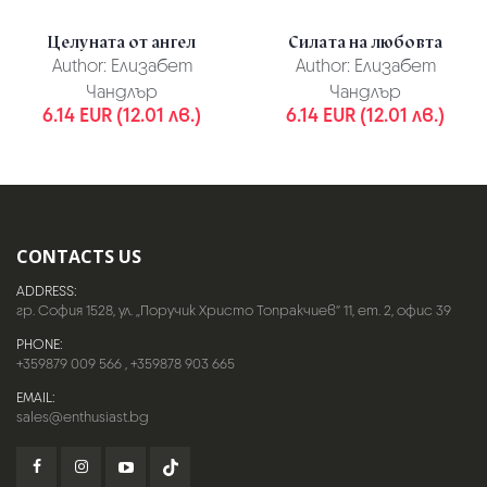
Целуната от ангел
Силата на любовта
Author:
Елизабет
Author:
Елизабет
Чандлър
Чандлър
6.14 EUR (12.01 лв.)
6.14 EUR (12.01 лв.)
CONTACTS US
ADDRESS:
гр. София 1528, ул. „Поручик Христо Топракчиев“ 11, ет. 2, офис 39
PHONE:
+359879 009 566
,
+359878 903 665
EMAIL:
sales@enthusiast.bg