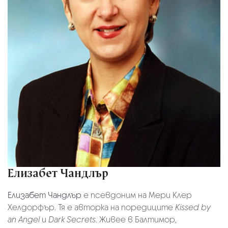
Елизабет Чандлър
Елизабет Чандлър
е псевдоним на Мери Клер
Хелдорфър. Тя е авторка на поредиците
Kissed by
an Angel
и
Dark Secrets
. Живее в Балтимор,