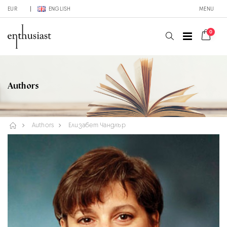
EUR
ENGLISH
MENU
0
Authors
Authors
Елизабет Чандлър