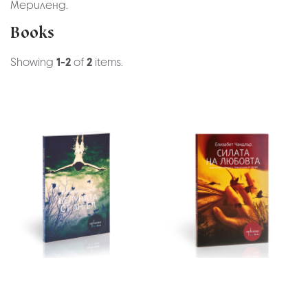
Мериленд.
Books
Showing
1-2
of
2
items.