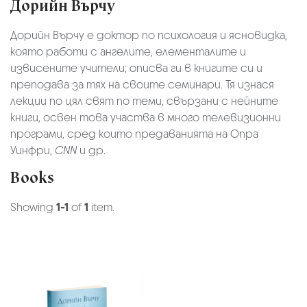
Дорийн Върчу
Дорийн Върчу е доктор по психология и ясновидка,
която работи с ангелите, елементалите и
извисените учители; описва ги в книгите си и
преподава за тях на своите семинари. Тя изнася
лекции по цял свят по теми, свързани с нейните
книги, освен това участва в много телевизионни
програми, сред които предаванията на Опра
Уинфри,
CNN
и др.
Books
Showing
1-1
of
1
item.