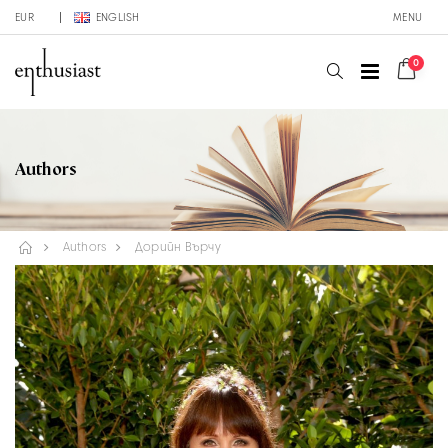
EUR
ENGLISH
MENU
0
Authors
Authors
Дорийн Върчу