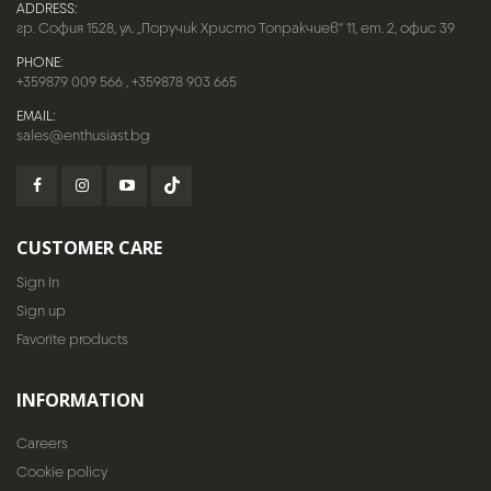
ADDRESS:
гр. София 1528, ул. „Поручик Христо Топракчиев“ 11, ет. 2, офис 39
PHONE:
+359879 009 566
,
+359878 903 665
EMAIL:
sales@enthusiast.bg
CUSTOMER CARE
Sign In
Sign up
Favorite products
INFORMATION
Careers
Cookie policy