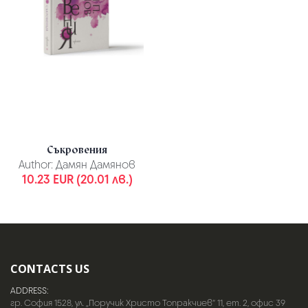
Съкровения
Author:
Дамян Дамянов
10.23 EUR (20.01 лв.)
CONTACTS US
ADDRESS:
гр. София 1528, ул. „Поручик Христо Топракчиев“ 11, ет. 2, офис 39