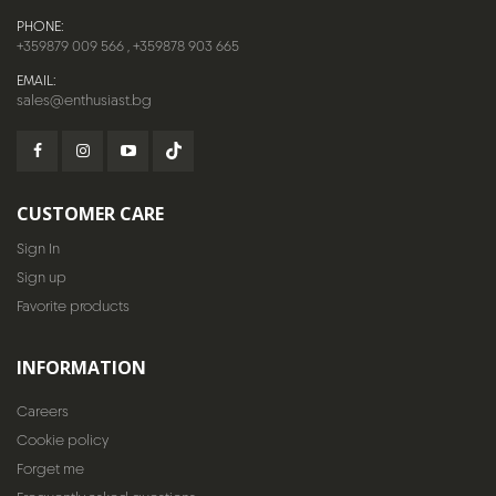
PHONE:
+359879 009 566
,
+359878 903 665
EMAIL:
sales@enthusiast.bg
CUSTOMER CARE
Sign In
Sign up
Favorite products
INFORMATION
Careers
Cookie policy
Forget me