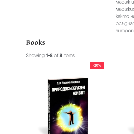
масаж и
масажис
както н
осъзнат
антропо
Books
Showing
1-8
of
8
items.
-20%