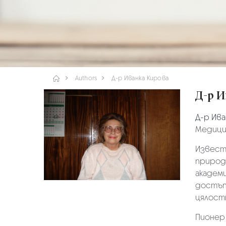
Authors
Д-р Иванка Кирова
Д-р 
Д-р Ива
Медици
Извест
природ
академи
достъпн
цялост
Пионер