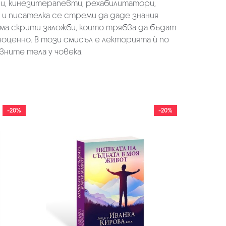
ари, кинезитерапевти, рехабилитатори,
 и писателка се стреми да даде знания
 има скрити заложби, които трябва да бъдат
ноценно. В този смисъл е лекторията ѝ по
вните тела у човека.
-20%
-20%