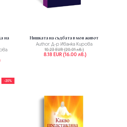
ка на
Нишката на съдбата в моя живот
Author:
Д-р Иванка Кирова
ова
10.23 EUR (20.01 лв.)
8.18 EUR (16.00 лв.)
)
-20%