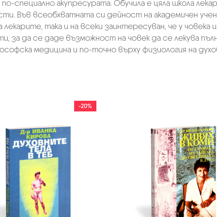
 по-специално акупресурата. Обучила е цяла школа лек
ти. Във всеобхватната си дейност на академичен учен
а лекарите, така и на всеки заинтересуван, че у човека
и, за да се даде възможност на човек да се лекува пъл
софска медицина и по-точно върху физиология на духо
-20%