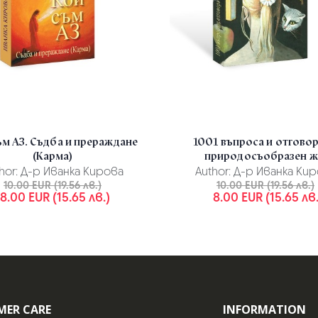
ъм АЗ. Съдба и прераждане
1001 въпроса и отговор
(Карма)
природосъобразен ж.
hor:
Д-р Иванка Кирова
Author:
Д-р Иванка Кир
10.00 EUR (19.56 лв.)
10.00 EUR (19.56 лв.)
8.00 EUR (15.65 лв.)
8.00 EUR (15.65 лв.
MER CARE
INFORMATION