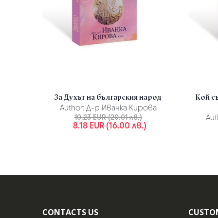
За Духът на българския народ
Кой с
Author:
Д-р Иванка Кирова
10.23 EUR (20.01 лв.)
Aut
8.18 EUR (16.00 лв.)
CONTACTS US
CUSTO