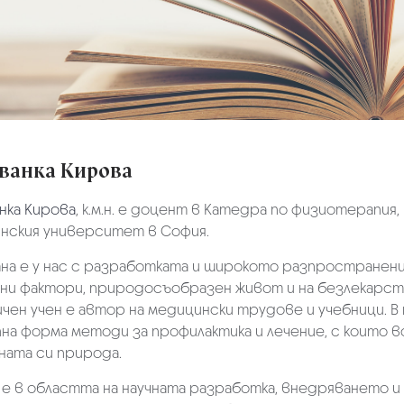
Иванка Кирова
нка Кирова
, к.м.н. е доцент в Катедра по физиотерапия
нския университет в София.
на е у нас с разработката и широкото разпространени
ни фактори, природосъобразен живот и на безлекарств
чен учен е автор на медицински трудове и учебници. В 
а форма методи за профилактика и лечение, с които вс
ната си природа.
 е в областта на научната разработка, внедряването 