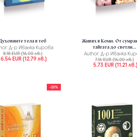
Духовните тела в теб
Живях в Коми. От сумра
тайгата до светли...
hor:
Д-р Иванка Кирова
8.18 EUR (16.00 лв.)
Author:
Д-р Иванка Кир
6.54 EUR (12.79 лв.)
7.16 EUR (14.00 лв.)
5.73 EUR (11.21 лв.
-20%