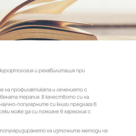
, курортология и рехабилитация при
е на профилактиката и лечението с
ената терапия. В качеството си на
научно-популярните си книги предлага в
еки може да си помогне в хармония с
и популяризирането на източните методи на