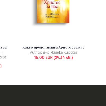
а за
Какво представлява Христос за нас
..
Author:
Д-р Иванка Кирова
ова
15.00 EUR (29.34 лв.)
)