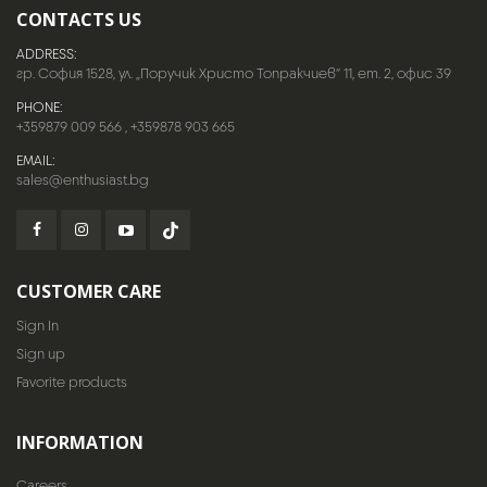
CONTACTS US
ADDRESS:
гр. София 1528, ул. „Поручик Христо Топракчиев“ 11, ет. 2, офис 39
PHONE:
+359879 009 566
,
+359878 903 665
EMAIL:
sales@enthusiast.bg
CUSTOMER CARE
Sign In
Sign up
Favorite products
INFORMATION
Careers