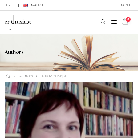
EUR
ENGLISH
MENU
0
Authors
Authors
Ана Клейбърн