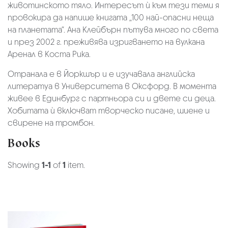
животинското тяло. Интересът ѝ към тези теми я
провокира да напише книгата „100 най-опасни неща
на планетата“. Ана Клейбърн пътува много по света
и през 2002 г. преживява изригването на вулкана
Аренал в Коста Рика.
Отранала е в Йоркшър и е изучавала английска
литератуа в Университета в Оксфорд. В момента
живее в Единбург с партньора си и двете си деца.
Хобитата ѝ включват творческо писане, шиене и
свирене на тромбон.
Books
Showing
1-1
of
1
item.