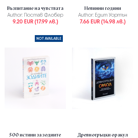
Възпитание на чувствата
Невинни години
Author:
Гюстав Флобер
Author:
Едит Уортън
9.20 EUR (17.99 лв.)
7.66 EUR (14.98 лв.)
NOT AVAILABLE
500 истини за зодиите
Древногръцки оракул