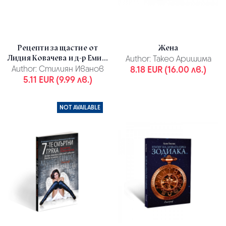
Рецепти за щастие от
Жена
Лидия Ковачева и д-р Еми...
Author:
Такео Аришима
Author:
Стилиян Иванов
8.18 EUR (16.00 лв.)
5.11 EUR (9.99 лв.)
NOT AVAILABLE