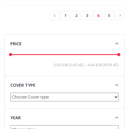
1
2
3
4
5
PRICE
0.00 EUR (0.00 лв.)
-
41.46 EUR (81.09 лв.)
COVER TYPE
YEAR