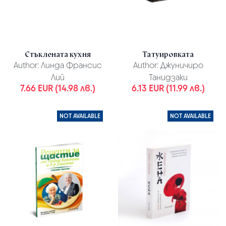
Стъклената кухня
Татуировката
Author:
Линда Франсис
Author:
Джуничиро
Лий
Танидзаки
7.66 EUR (14.98 лв.)
6.13 EUR (11.99 лв.)
NOT AVAILABLE
NOT AVAILABLE