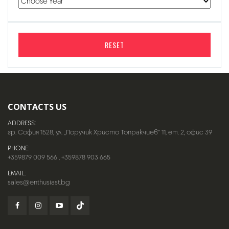
RESET
CONTACTS US
ADDRESS:
гр. София 1528, ул. „Поручик Христо Топракчиев“ 11, ет. 2, офис 39
PHONE:
+359879 009 566
,
+359878 903 665
EMAIL:
sales@enthusiast.bg