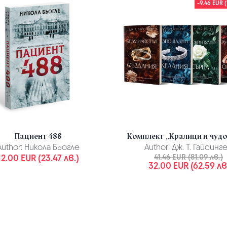
-9.46 EUR (
Пациент 488
Комплект „Кралици и чуд
Author:
Никола Бьогле
Author:
Дж. Т. Гайсинг
12.00 EUR (23.47 лв.)
41.46 EUR (81.09 лв.)
32.00 EUR (62.59 лв