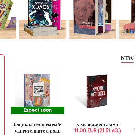
NEW
Week offer
-25%
Expect soon
Енциклопедия на най-
Красива жестокост
11.00 EUR (21.51 лв.)
удивителните сгради