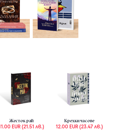
Week offer
-3.99 EUR (7.80 ЛВ.)
Жесток рай
Крехки часове
11.00 EUR (21.51 лв.)
12.00 EUR (23.47 лв.)