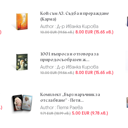
Кой съм АЗ. Съдба и прераждане
(Карма)
Author :
Д-р Иванка Кирова
)
8.00 EUR (15.65 лв.)
10.00 EUR (19.56 лв.)
1001 въпроса и отговора за
природосъобразен ж...
Author :
Д-р Иванка Кирова
8.00 EUR (15.65 лв.)
10.00 EUR (19.56 лв.)
“
Комплект „Бърз наръчник за
отслабване“ - Петя...
.)
Author :
Петя Раева
5.00 EUR (9.78 лв.)
9.71 EUR (18.99 лв.)