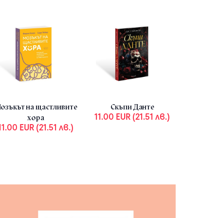
Комплект „Йога“
Луксозен к
ors :
Свами Вишну Девананда, Българска
Autho
142.56 EUR (278
йога асоциация
озъкът на щастливите
Скъпи Данте
15.95 EUR (31.20 лв.)
11.00 EUR (21.51 лв.)
.94 EUR (39.00 лв.)
хора
11.00 EUR (21.51 лв.)