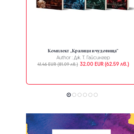
Комплект „Кралици и чудовища“
Author :
Дж. Т. Гайсингер
.63 лв.)
32.00 EUR (62.59 лв.)
41.46 EUR (81.09 лв.)