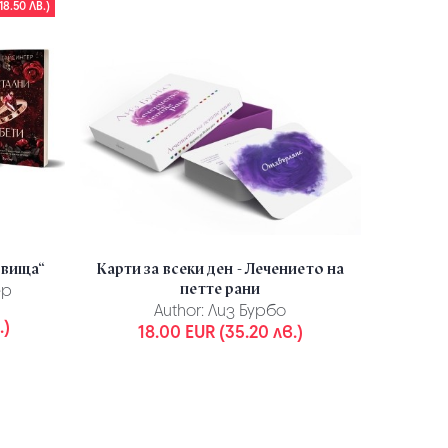
18.50 ЛВ.)
овища“
Карти за всеки ден - Лечението на
петте рани
ер
Authors:
Author:
Лиз Бурбо
Бъл
.)
18.00 EUR (35.20 лв.)
1