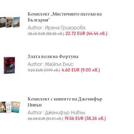
Комплект „Мистичните пътеки на
България“
Author :
Ирена Григорова
22.72 EUR (44.44 лв.)
28.40 EUR (55.55 лв.)
Злата воля на Фортуна
Author :
Майкъл Енис
4.60 EUR (9.00 лв.)
9.20 EUR (17.99 лв.)
Комплект с книгите на Дженифър
Нивън
Author :
Дженифър Нивън
19.56 EUR (38.26 лв.)
26.08 EUR (51.01 лв.)