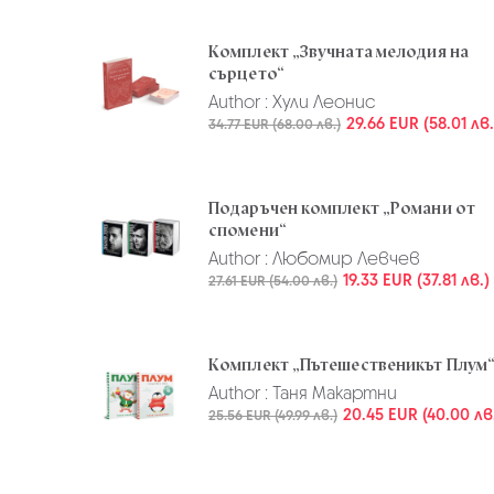
Комплект „Звучната мелодия на
сърцето“
Author :
Хули Леонис
29.66 EUR (58.01 лв.
34.77 EUR (68.00 лв.)
Подаръчен комплект „Романи от
спомени“
Author :
Любомир Левчев
19.33 EUR (37.81 лв.)
27.61 EUR (54.00 лв.)
Комплект „Пътешественикът Плум
Author :
Таня Макартни
20.45 EUR (40.00 лв
25.56 EUR (49.99 лв.)