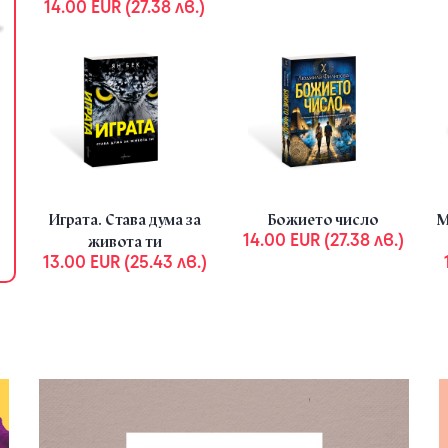
14.00 EUR (27.38 лв.)
Комплект с книги на Лиз Бурбо
Author :
Лиз Бурбо
Auth
93.04 EUR (181.97 лв.)
124.05 EUR (242.62 лв.)
Играта. Става дума за
Божието число
М
14.00 EUR (27.38 лв.)
19
живота ти
13.00 EUR (25.43 лв.)