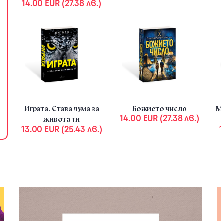
14.00 EUR (27.38 лв.)
Комплект ЖИВЕЙ БЪРЗО
Author :
Надя Чолакова
31.00 EUR (60.63 лв.)
39.88 EUR (78.00 лв.)
41
Играта. Става дума за
Божието число
М
14.00 EUR (27.38 лв.)
живота ти
13.00 EUR (25.43 лв.)