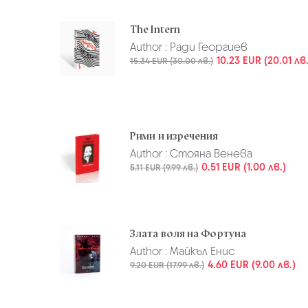
The Intern
Author :
Ради Георгиев
10.23 EUR (20.01 лв.
15.34 EUR (30.00 лв.)
Рими и изречения
Author :
Стояна Венева
0.51 EUR (1.00 лв.)
5.11 EUR (9.99 лв.)
Злата воля на Фортуна
Author :
Майкъл Енис
4.60 EUR (9.00 лв.)
9.20 EUR (17.99 лв.)