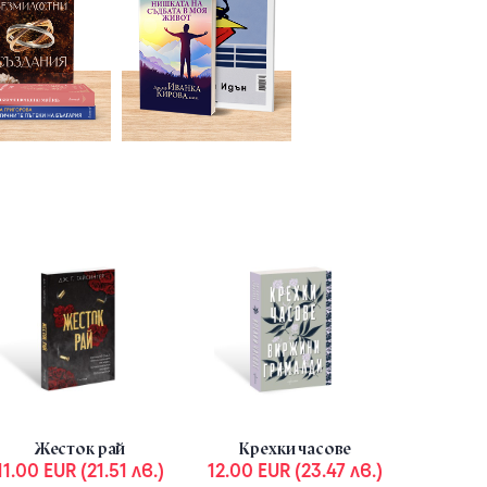
Week offer
-9.46 EUR (18.50 ЛВ.)
Жесток рай
Крехки часове
11.00 EUR (21.51 лв.)
12.00 EUR (23.47 лв.)