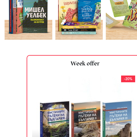
Week offer
-20%
-20%