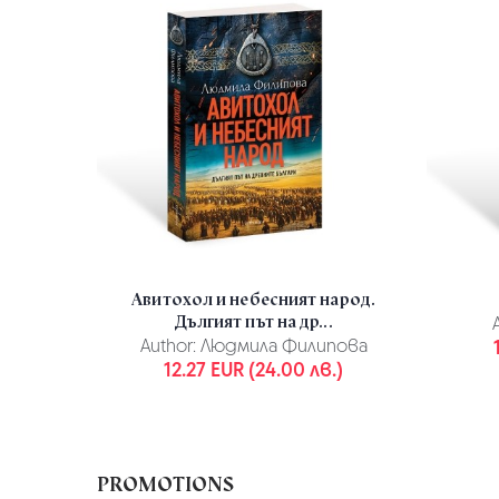
Авитохол и небесният народ.
Дългият път на др...
Author:
Людмила Филипова
12.27 EUR (24.00 лв.)
PROMOTIONS