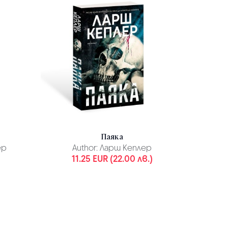
Паяка
Карти з
ер
Author:
Ларш Кеплер
)
11.25 EUR (22.00 лв.)
1