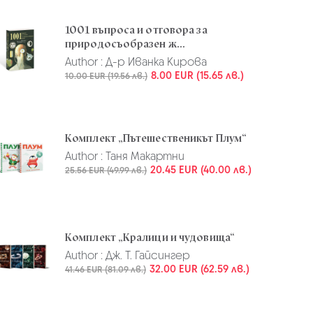
1001 въпроса и отговора за
природосъобразен ж...
Author :
Д-р Иванка Кирова
8.00 EUR (15.65 лв.)
10.00 EUR (19.56 лв.)
Комплект „Пътешественикът Плум“
Author :
Таня Макартни
20.45 EUR (40.00 лв.)
25.56 EUR (49.99 лв.)
Комплект „Кралици и чудовища“
Author :
Дж. Т. Гайсингер
32.00 EUR (62.59 лв.)
41.46 EUR (81.09 лв.)