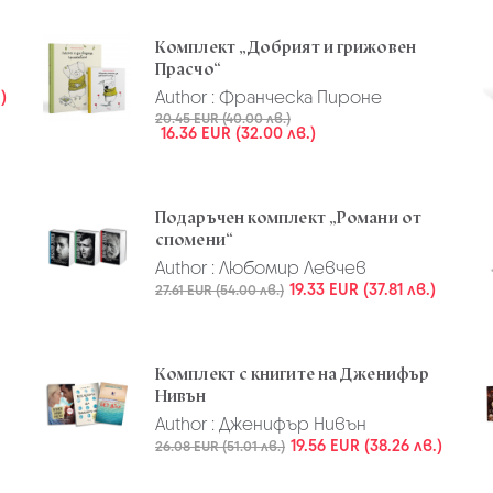
Комплект „Добрият и грижовен
Прасчо“
)
Author :
Франческа Пироне
20.45 EUR (40.00 лв.)
16.36 EUR (32.00 лв.)
Подаръчен комплект „Романи от
спомени“
Author :
Любомир Левчев
19.33 EUR (37.81 лв.)
27.61 EUR (54.00 лв.)
Комплект с книгите на Дженифър
Нивън
Author :
Дженифър Нивън
19.56 EUR (38.26 лв.)
26.08 EUR (51.01 лв.)