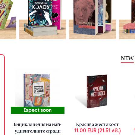
NEW
Week offer
-8.88 EUR (17.37 ЛВ.)
Expect soon
Енциклопедия на най-
Красива жестокост
11.00 EUR (21.51 лв.)
удивителните сгради