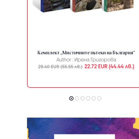
дзакис“
Комплект „Мистичните пътеки на България“
с
Author :
Ирена Григорова
23.06 лв.)
22.72 EUR (44.44 лв.)
28.40 EUR (55.55 лв.)