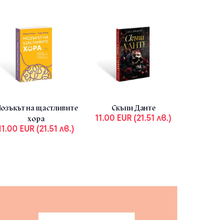
Комплект „Кралици и чудовища“
Компле
Author :
Дж. Т. Гайсингер
32.00 EUR (62.59 лв.)
.46 EUR (81.09 лв.)
124.05 EUR (24
озъкът на щастливите
Скъпи Данте
11.00 EUR (21.51 лв.)
хора
11.00 EUR (21.51 лв.)