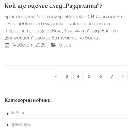
Кой ще оцелее след „Раздялата“?
Британската бестселър авторка С. И. Линс прави
своя дебют на български език с едно от най-
търсените си заглавия. „Раздялата“, издаван от
„Ентусиаст“, изследва темите за брака,...
14 август, 2025
Книги
3
4
5
6
7
Категории новини
Новини
Премиери