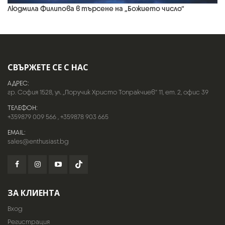
Людмила Филипова в търсене на „Божието число“
СВЪРЖЕТЕ СЕ С НАС
АДРЕС:
гр. София 1528, ул. „Поручик Христо Топракчиев“ 11, ет. 2, офис 39
ТЕЛЕФОН:
+359879 009 566
,
+359878 903 665
EMAIL:
sales@enthusiast.bg
ЗА КЛИЕНТА
Вход
Регистрация