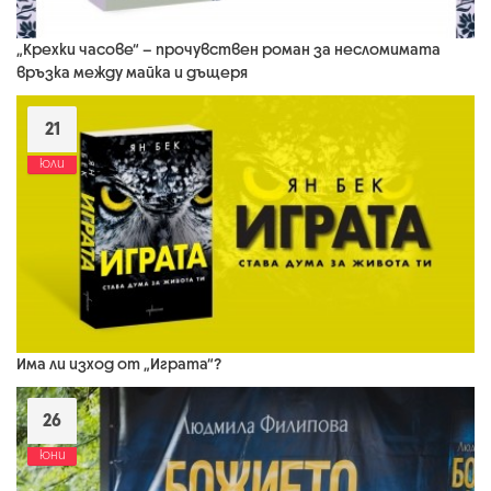
„Крехки часове“ – прочувствен роман за несломимата
връзка между майка и дъщеря
21
юли
Има ли изход от „Играта“?
26
юни