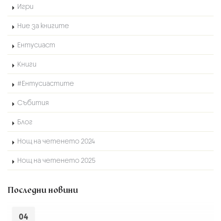
Игри
Ние за книгите
Ентусиаст
Книги
#Ентусиастите
Събития
Блог
Нощ на четенето 2024
Нощ на четенето 2025
Последни новини
04