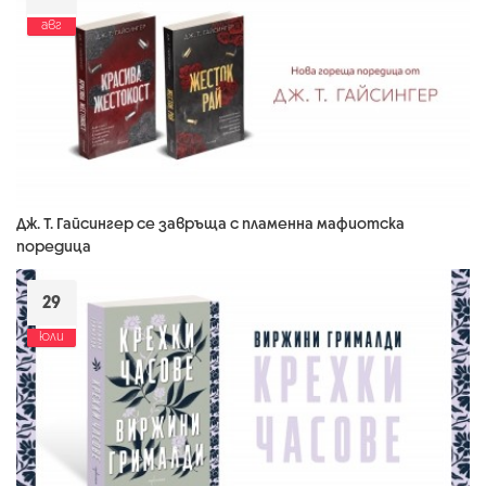
авг
Дж. Т. Гайсингер се завръща с пламенна мафиотска
поредица
29
юли