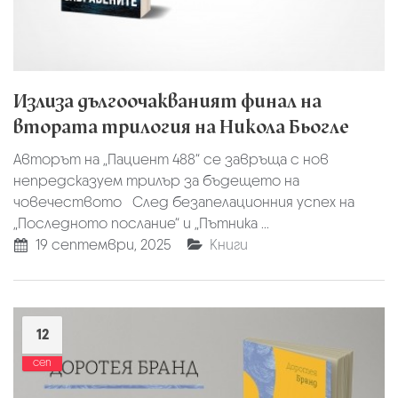
Излиза дългоочакваният финал на
втората трилогия на Никола Бьогле
Авторът на „Пациент 488“ се завръща с нов
непредсказуем трилър за бъдещето на
човечеството След безапелационния успех на
„Последното послание“ и „Пътника ...
19 септември, 2025
Книги
12
сеп