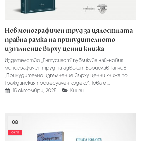
Нов монографичен труд за цялостната
правна рамка на принудителното
изпълнение върху ценни книжа
Издателство „Ентусиаст“ публикува най-новия
монографичен труд на адвокат Борислав Ганчев
„Принудително изпълнение върху ценни книжа по
Гражданския процесуален кодекс“. Това е ...
15 октомври, 2025
Книги
08
окт