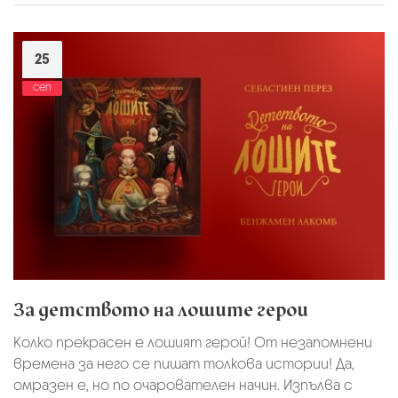
25
сеп
За детството на лошите герои
Колко прекрасен е лошият герой! От незапомнени
времена за него се пишат толкова истории! Да,
омразен е, но по очарователен начин. Изпълва с