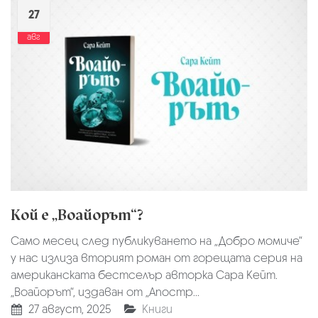
27
авг
Кой е „Воайорът“?
Само месец след публикуването на „Добро момиче“
у нас излиза вторият роман от горещата серия на
американската бестселър авторка Сара Кейт.
„Воайорът“, издаван от „Апостр...
27 август, 2025
Книги