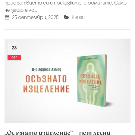
присъствието си и приказките, и романите. Само
че защо е ло...
25 септември, 2025
Книги
23
сеп
„Осъзнато изцеление“ – пет лесни