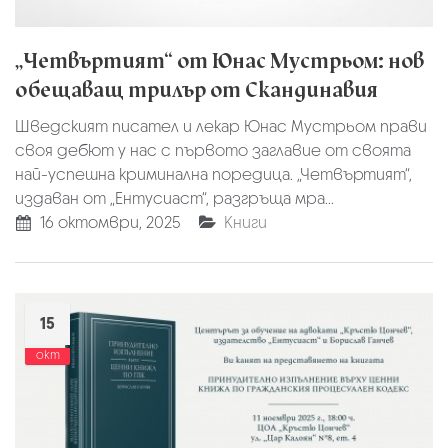
„Четвъртият“ от Юнас Мустрьом: нов
обещаващ трилър от Скандинавия
Шведският писател и лекар Юнас Мустрьом прави
своя дебют у нас с първото заглавие от своята
най-успешна криминална поредица. „Четвъртият“,
издаван от „Ентусиаст“, разгръща мра...
16 октомври, 2025
Книги
15
окт