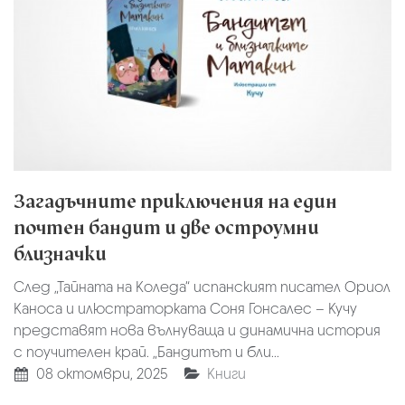
Загадъчните приключения на един
почтен бандит и две остроумни
близначки
След „Тайната на Коледа“ испанският писател Ориол
Каноса и илюстраторката Соня Гонсалес – Кучу
представят нова вълнуваща и динамична история
с поучителен край. „Бандитът и бли...
08 октомври, 2025
Книги