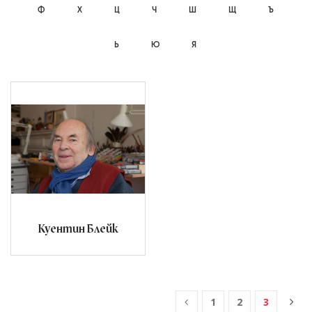
Ф
Х
Ц
Ч
Ш
Щ
Ъ
Ь
Ю
Я
Куентин Блейк
1
2
3