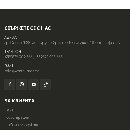
СВЪРЖЕТЕ СЕ С НАС
АДРЕС:
гр. София 1528, ул. „Поручик Христо Топракчиев“ 11, ет. 2, офис 39
ТЕЛЕФОН:
+359879 009 566
,
+359878 903 665
EMAIL:
sales@enthusiast.bg
ЗА КЛИЕНТА
Вход
Регистрация
Любими продукти