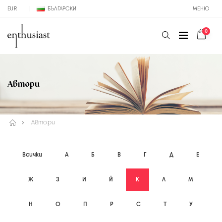
EUR
БЪЛГАРСКИ
МЕНЮ
0
Автори
Автори
Всички
А
Б
В
Г
Д
Е
Ж
З
И
Й
К
Л
М
Н
О
П
Р
С
Т
У